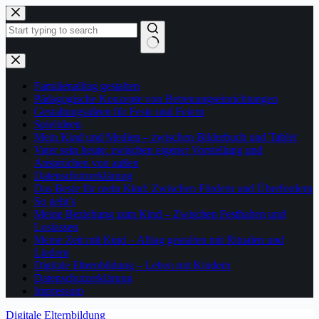
Zum
Inhalt
springen
Keine
Ergebnisse
Familienalltag gestalten
Pädagogische Konzepte von Betreuungseinrichtungen
Gestaltungsideen für Feste und Feiern
Spielideen
Mein Kind und Medien – zwischen Bilderbuch und Tablet
Vater sein heute: zwischen eigener Vorstellung und
Ansprüchen von außen
Datenschutzerklärung
Das Beste für mein Kind: Zwischen Fördern und Überfordern
So geht’s
Meine Beziehung zum Kind – Zwischen Festhalten und
Loslassen
Meine Zeit mit Kind – Alltag gestalten mit Ritualen und
Liedern
Digitale Elternbildung – Leben mit Kindern
Datenschutzerklärung
Impressum
Digitale Elternbildung