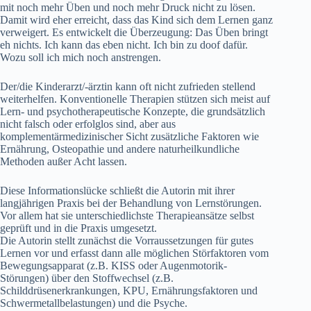
mit noch mehr Üben und noch mehr Druck nicht zu lösen.
Damit wird eher erreicht, dass das Kind sich dem Lernen ganz
verweigert. Es entwickelt die Überzeugung: Das Üben bringt
eh nichts. Ich kann das eben nicht. Ich bin zu doof dafür.
Wozu soll ich mich noch anstrengen.
Der/die Kinderarzt/-ärztin kann oft nicht zufrieden stellend
weiterhelfen. Konventionelle Therapien stützen sich meist auf
Lern- und psychotherapeutische Konzepte, die grundsätzlich
nicht falsch oder erfolglos sind, aber aus
komplementärmedizinischer Sicht zusätzliche Faktoren wie
Ernährung, Osteopathie und andere naturheilkundliche
Methoden außer Acht lassen.
Diese Informationslücke schließt die Autorin mit ihrer
langjährigen Praxis bei der Behandlung von Lernstörungen.
Vor allem hat sie unterschiedlichste Therapieansätze selbst
geprüft und in die Praxis umgesetzt.
Die Autorin stellt zunächst die Vorraussetzungen für gutes
Lernen vor und erfasst dann alle möglichen Störfaktoren vom
Bewegungsapparat (z.B. KISS oder Augenmotorik-
Störungen) über den Stoffwechsel (z.B.
Schilddrüsenerkrankungen, KPU, Ernährungsfaktoren und
Schwermetallbelastungen) und die Psyche.