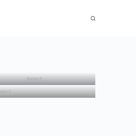
Station 3
ation 5