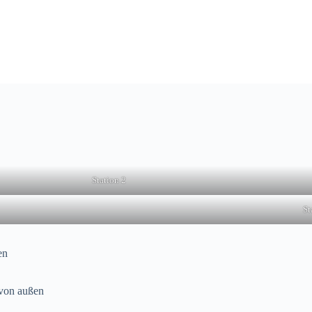
Station 2
St
en
 von außen