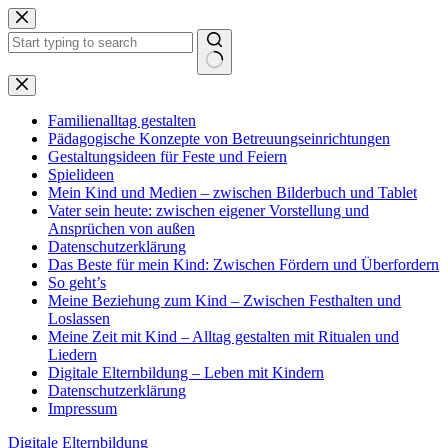
Zum
Inhalt
springen
Keine
Ergebnisse
Familienalltag gestalten
Pädagogische Konzepte von Betreuungseinrichtungen
Gestaltungsideen für Feste und Feiern
Spielideen
Mein Kind und Medien – zwischen Bilderbuch und Tablet
Vater sein heute: zwischen eigener Vorstellung und
Ansprüchen von außen
Datenschutzerklärung
Das Beste für mein Kind: Zwischen Fördern und Überfordern
So geht’s
Meine Beziehung zum Kind – Zwischen Festhalten und
Loslassen
Meine Zeit mit Kind – Alltag gestalten mit Ritualen und
Liedern
Digitale Elternbildung – Leben mit Kindern
Datenschutzerklärung
Impressum
Digitale Elternbildung