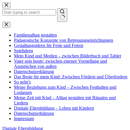
Zum
Inhalt
springen
Keine
Ergebnisse
Familienalltag gestalten
Pädagogische Konzepte von Betreuungseinrichtungen
Gestaltungsideen für Feste und Feiern
Spielideen
Mein Kind und Medien – zwischen Bilderbuch und Tablet
Vater sein heute: zwischen eigener Vorstellung und
Ansprüchen von außen
Datenschutzerklärung
Das Beste für mein Kind: Zwischen Fördern und Überfordern
So geht’s
Meine Beziehung zum Kind – Zwischen Festhalten und
Loslassen
Meine Zeit mit Kind – Alltag gestalten mit Ritualen und
Liedern
Digitale Elternbildung – Leben mit Kindern
Datenschutzerklärung
Impressum
Digitale Elternbildung