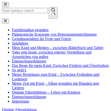
Zum
Inhalt
springen
Keine
Ergebnisse
Familienalltag gestalten
Pädagogische Konzepte von Betreuungseinrichtungen
Gestaltungsideen für Feste und Feiern
Spielideen
Mein Kind und Medien – zwischen Bilderbuch und Tablet
Vater sein heute: zwischen eigener Vorstellung und
Ansprüchen von außen
Datenschutzerklärung
Das Beste für mein Kind: Zwischen Fördern und Überfordern
So geht’s
Meine Beziehung zum Kind – Zwischen Festhalten und
Loslassen
Meine Zeit mit Kind – Alltag gestalten mit Ritualen und
Liedern
Digitale Elternbildung – Leben mit Kindern
Datenschutzerklärung
Impressum
Digitale Elternbildung