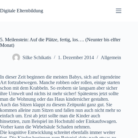
Zum
Inhalt
Digitale Elternbildung
springen
5. Meilenstein: Auf die Plätze, fertig, los…. (Neunter bis elfter
Monat)
Silke Schikatis
1. Dezember 2014
Allgemein
In dieser Zeit beginnen die meisten Babys, sich auf irgendeine
Art fortzubewegen. Manche robben oder rollen, einige starten
schon mit dem Krabbeln. So erobern sie langsam aber sicher
ihre Umwelt und nichts ist mehr sicher! Spätestens jetzt sollte
man die Wohnung oder das Haus kindersicher gestalten.
Auch das Sitzen klappt zu diesem Zeitpunkt ganz gut. Sie
kommen alleine zum Sitzen und fallen nun auch nicht mehr so
einfach um. Erst ab jetzt sollte man die Kinder auch
hinsetzten, zum Beispiel im Hochstuhl oder Einkaufswagen.
Vorher kann die Wirbelsäule Schaden nehmen.
Die kognitive Entwicklung schreitet ebenfalls immer weiter
fort. Die Kinder beginnen zum Beispiel aktiv nach etwas zu