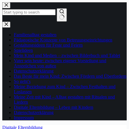
Zum
Inhalt
springen
Keine
Ergebnisse
Familienalltag gestalten
Pädagogische Konzepte von Betreuungseinrichtungen
Gestaltungsideen für Feste und Feiern
Spielideen
Mein Kind und Medien – zwischen Bilderbuch und Tablet
Vater sein heute: zwischen eigener Vorstellung und
Ansprüchen von außen
Datenschutzerklärung
Das Beste für mein Kind: Zwischen Fördern und Überfordern
So geht’s
Meine Beziehung zum Kind – Zwischen Festhalten und
Loslassen
Meine Zeit mit Kind – Alltag gestalten mit Ritualen und
Liedern
Digitale Elternbildung – Leben mit Kindern
Datenschutzerklärung
Impressum
Digitale Elternbildung