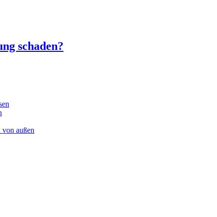
ung schaden?
sen
n
n von außen