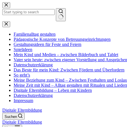
Zum
Inhalt
springen
Keine
Ergebnisse
Familienalltag gestalten
Pädagogische Konzepte von Betreuungseinrichtungen
Gestaltungsideen für Feste und Feiern
Spielideen
Mein Kind und Medien – zwischen Bilderbuch und Tablet
Vater sein heute: zwischen eigener Vorstellung und Ansprüche
Datenschutzerklärung
Das Beste für mein Kind: Zwischen Fördern und Überfordern
So geht’s
Meine Beziehung zum Kind – Zwischen Festhalten und Loslas
Meine Zeit mit Kind – Alltag gestalten mit Ritualen und Lieder
Digitale Elternbildung – Leben mit Kindern
Datenschutzerklärung
Impressum
Digitale Elternbildung
Suchen
Digitale Elternbildung