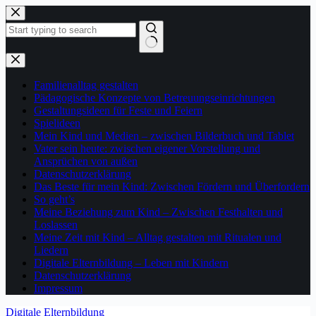
Zum
Inhalt
springen
Keine
Ergebnisse
Familienalltag gestalten
Pädagogische Konzepte von Betreuungseinrichtungen
Gestaltungsideen für Feste und Feiern
Spielideen
Mein Kind und Medien – zwischen Bilderbuch und Tablet
Vater sein heute: zwischen eigener Vorstellung und
Ansprüchen von außen
Datenschutzerklärung
Das Beste für mein Kind: Zwischen Fördern und Überfordern
So geht’s
Meine Beziehung zum Kind – Zwischen Festhalten und
Loslassen
Meine Zeit mit Kind – Alltag gestalten mit Ritualen und
Liedern
Digitale Elternbildung – Leben mit Kindern
Datenschutzerklärung
Impressum
Digitale Elternbildung