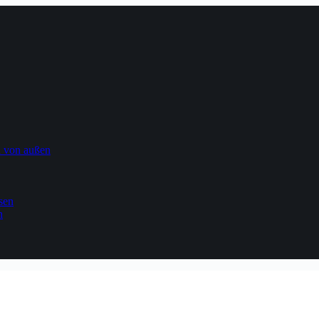
n von außen
sen
n