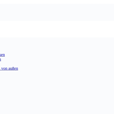
sen
n
n von außen