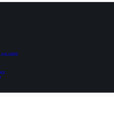
n von außen
sen
n