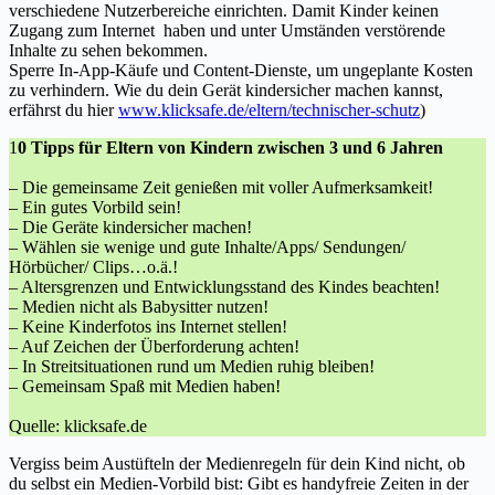
verschiedene Nutzerbereiche einrichten. Damit Kinder keinen
Zugang zum Internet haben und unter Umständen verstörende
Inhalte zu sehen bekommen.
Sperre In-App-Käufe und Content-Dienste, um ungeplante Kosten
zu verhindern. Wie du dein Gerät kindersicher machen kannst,
erfährst du hier
www.klicksafe.de/
eltern
/technischer-schutz
)
1
0 Tipps für Eltern von Kindern zwischen 3 und 6 Jahren
– Die gemeinsame Zeit genießen mit voller Aufmerksamkeit!
– Ein gutes Vorbild sein!
– Die Geräte kindersicher machen!
– Wählen sie wenige und gute Inhalte/Apps/ Sendungen/
Hörbücher/ Clips…o.ä.!
– Altersgrenzen und Entwicklungsstand des Kindes beachten!
– Medien nicht als Babysitter nutzen!
– Keine Kinderfotos ins Internet stellen!
– Auf Zeichen der Überforderung achten!
– In Streitsituationen rund um Medien ruhig bleiben!
– Gemeinsam Spaß mit Medien haben!
Quelle: klicksafe.de
Vergiss beim Austüfteln der Medienregeln für dein Kind nicht, ob
du selbst ein Medien-Vorbild bist: Gibt es handyfreie Zeiten in der