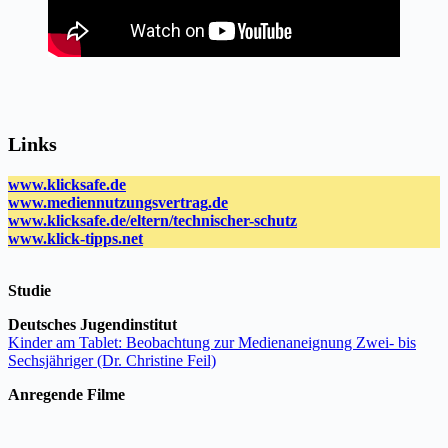
Links
www.klicksafe.de
www.
mediennutzungsvertrag
.
de
www.klicksafe.de/eltern/
technischer
-schutz
www.klick-tipps.
net
Studie
Deutsches Jugendinstitut
Kinder am Tablet: Beobachtung zur Medienaneignung Zwei- bis
Sechsjähriger (Dr. Christine Feil)
Anregende Filme