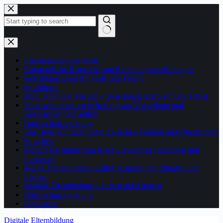
Zum
Inhalt
springen
Keine
Ergebnisse
Familienalltag gestalten
Pädagogische Konzepte von Betreuungseinrichtungen
Gestaltungsideen für Feste und Feiern
Spielideen
Mein Kind und Medien – zwischen Bilderbuch und Tablet
Vater sein heute: zwischen eigener Vorstellung und
Ansprüchen von außen
Datenschutzerklärung
Das Beste für mein Kind: Zwischen Fördern und Überfordern
So geht’s
Meine Beziehung zum Kind – Zwischen Festhalten und
Loslassen
Meine Zeit mit Kind – Alltag gestalten mit Ritualen und
Liedern
Digitale Elternbildung – Leben mit Kindern
Datenschutzerklärung
Impressum
Digitale Elternbildung