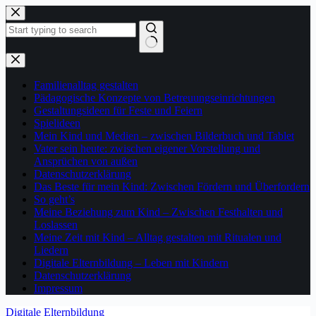
Zum
Inhalt
springen
Keine
Ergebnisse
Familienalltag gestalten
Pädagogische Konzepte von Betreuungseinrichtungen
Gestaltungsideen für Feste und Feiern
Spielideen
Mein Kind und Medien – zwischen Bilderbuch und Tablet
Vater sein heute: zwischen eigener Vorstellung und
Ansprüchen von außen
Datenschutzerklärung
Das Beste für mein Kind: Zwischen Fördern und Überfordern
So geht’s
Meine Beziehung zum Kind – Zwischen Festhalten und
Loslassen
Meine Zeit mit Kind – Alltag gestalten mit Ritualen und
Liedern
Digitale Elternbildung – Leben mit Kindern
Datenschutzerklärung
Impressum
Digitale Elternbildung